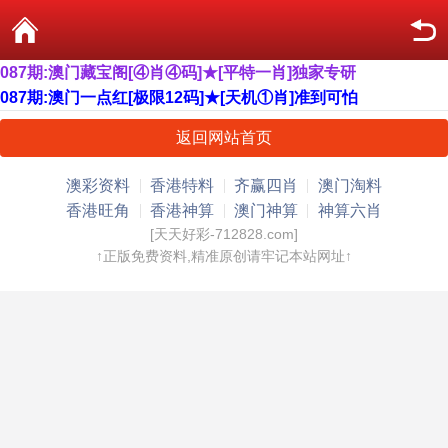
087期:澳门藏宝阁[④肖④码]★[平特一肖]独家专研
087期:澳门一点红[极限12码]★[天机①肖]准到可怕
返回网站首页
澳彩资料
香港特料
齐赢四肖
澳门淘料
香港旺角
香港神算
澳门神算
神算六肖
[天天好彩-712828.com]
↑正版免费资料,精准原创请牢记本站网址↑