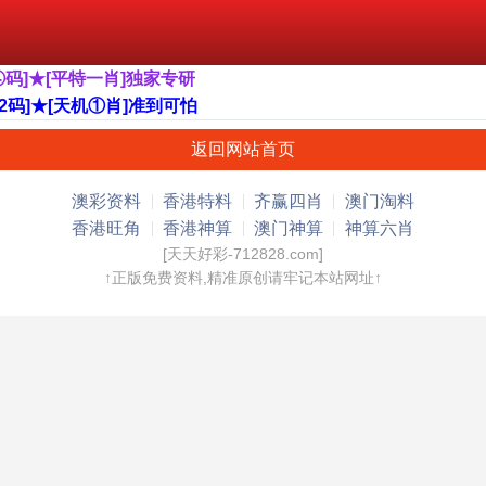
④码]★[平特一肖]独家专研
12码]★[天机①肖]准到可怕
返回网站首页
澳彩资料
香港特料
齐赢四肖
澳门淘料
香港旺角
香港神算
澳门神算
神算六肖
[天天好彩-712828.com]
↑正版免费资料,精准原创请牢记本站网址↑